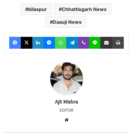
bilaspur
Chhattisgarh News
Daauji News
Facebook
X
LinkedIn
Messenger
WhatsApp
Telegram
Viber
Line
Share via Email
Print
Ajit Mishra
EDITOR
Website