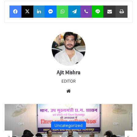
Facebook
X
LinkedIn
Messenger
WhatsApp
Telegram
Viber
Line
Share via Email
Print
Ajit Mishra
EDITOR
Website
Uncategorized