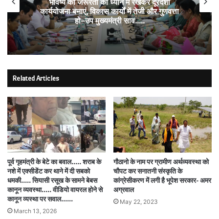
भविष्य की जरूरतों को ध्यान में रखकर दूरदर्शी
कार्ययोजना बनाएं, विकास कार्यों में तेजी और गुणवत्ता
हो–उप मुख्यमंत्री साव…..
Related Articles
पूर्व गृहमंत्री के बेटे का बवाल….. शराब के
गौठानो के नाम पर ग्रामीण अर्थव्यवस्था को
नशे में एक्सीडेंट कर थाने में दी सबको
चौपट कर सनातनी संस्कृति के
धमकी….. सियासी रसूख के सामने बेबस
कांग्रेसीकरण में लगी है भूपेश सरकार- अमर
कानून व्यवस्था….. वीडियो वायरल होने से
अग्रवाल
कानून व्यस्था पर सवाल……
May 22, 2023
March 13, 2026