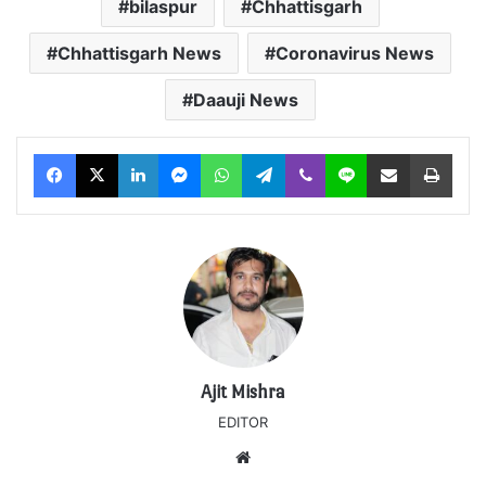
bilaspur
Chhattisgarh
Chhattisgarh News
Coronavirus News
Daauji News
Facebook
X
LinkedIn
Messenger
WhatsApp
Telegram
Viber
Line
Share via Email
Print
Ajit Mishra
EDITOR
Website