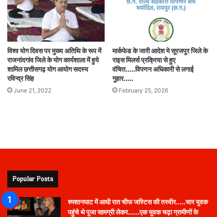
विश्व योग दिवस पर मुख्य अतिथि के रूप में
मार्कफेड के जारी आदेश मे सूरजपुर जिले के
राजनांदगांव जिले के योग कार्यशाला में हुये
राइस मिलर्स प्रक्रिया से हुए
शामिल छत्तीसगढ़ योग आयोग सदस्य
वंचित…..विपणन अधिकारी से लगाई
रविन्द्र सिंह
गुहार…..
June 21, 2022
February 25, 2026
Popular Posts
श्मशानघाट में आधी रात चीफ जस्टिस की तस्वीर…..चार युवक
पहुंचे थे पूजा सामग्री लेकर……एक युवक चढ़ा ग्रामीणों के