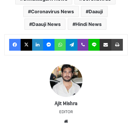
Coronavirus News
Daauji
Daauji News
Hindi News
Facebook
X
LinkedIn
Messenger
WhatsApp
Telegram
Viber
Line
Share via Email
Print
Ajit Mishra
EDITOR
Website