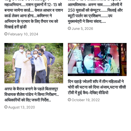
महाअभियान….राशन दुकानों में 12- 13 को
आत्मविश्वास– अरुण साव…….लोरमी में
बनाया जायेगा कार्ड… केवल आधार व राशन
250 युवाओं को कंप्यूटर……सिलाई और
कार्ड लेकर आना होगा…कमिश्नर ने
ब्यूटी पार्लर का प्रशिक्षण……उप
अभियान के प्रचार के लिए तैयार रथ को
मुख्यमंत्री ने किया संवाद….
दिखाई हरी झंडी
June 5, 2026
February 10, 2024
दिन दहाड़े ज्वेलरी शॉप में तीन महिलाओं ने
चोरी की घटना को दिया अंजाम,घटना सीसी
अरपा के बैराज बनाने के पहले बिलासपुर
टीवी में हुई कैद–देखिए वीडियो
विधायक शैलेश पांडेय ने किया निरीक्षण..
October 19, 2022
अधिकारियों को दिए जरूरी निर्देश..
August 13, 2020