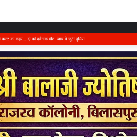
ड़क हादसा..ब्रेकडाउन ट्रेलर से पीछे आ रही दो ट्रेलरें टकराईं….. चालक कैबिन में फंसा…..