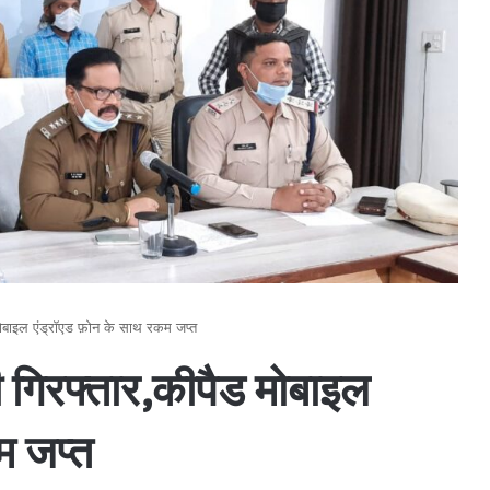
मोबाइल एंड्रॉएड फ़ोन के साथ रकम जप्त
 गिरफ्तार,कीपैड मोबाइल
म जप्त