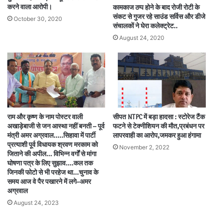
करने वाला आरोपी।
कामकाज ठप्प होने के बाद रोजी रोटी के
संकट से गुजर रहे साउंड सर्विस और डीजे
October 30, 2020
संचालकों ने घेरा कलेक्ट्रेट..
August 24, 2020
राम और कृष्ण के नाम पोस्टर वाली
सीपत NTPC में बड़ा हादसा : स्टोरेज टैंक
अखाड़ेबाजी से जन आस्था नहीं बनती – पूर्व
फटने से टेक्नीशियन की मौत,प्रबंधन पर
मंत्री अमर अग्रवाल…..सिहावा में पार्टी
लापरवाही का आरोप,जमकर हुआ हंगामा
प्रत्याशी पूर्व विधायक श्रवण मरकाम को
November 2, 2022
जिताने की अपील… विभिन्न वर्गों से मांगा
घोषणा पत्र के लिए सुझाव….कल तक
जिनकी फोटो से भी परहेज था…चुनाव के
समय आज वे पैर पखारने में लगे–अमर
अग्रवाल
August 24, 2023