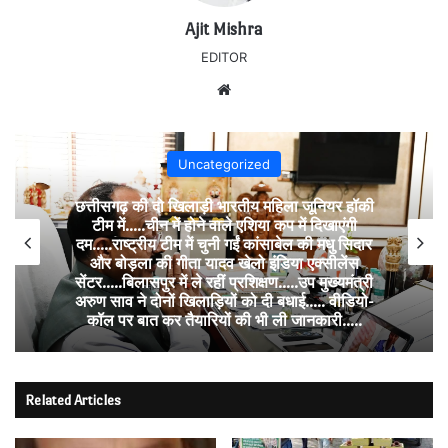
Ajit Mishra
EDITOR
Website
Uncategorized
छत्तीसगढ़ की दो खिलाड़ी भारतीय महिला जूनियर हॉकी
टीम में…..चीन में होने वाले एशिया कप में दिखाएंगी
दम…..राष्ट्रीय टीम में चुनी गईं कांसाबेल की मधु सिदार
और बोड़ला की गीता यादव खेलो इंडिया एक्सीलेंस
सेंटर…..बिलासपुर में ले रहीं प्रशिक्षण…..उप मुख्यमंत्री
अरुण साव ने दोनों खिलाड़ियों को दी बधाई….. वीडियो-
कॉल पर बात कर तैयारियों की भी ली जानकारी…..
Related Articles