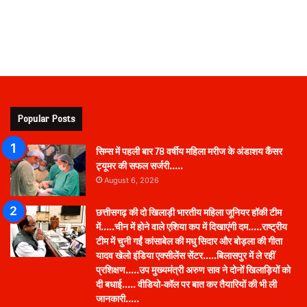
Popular Posts
सिम्स में पहली बार 78 वर्षीय महिला मरीज के अंडाशय कैंसर
ट्यूमर की सफल सर्जरी…..
August 6, 2026
छत्तीसगढ़ की दो खिलाड़ी भारतीय महिला जूनियर हॉकी टीम
में…..चीन में होने वाले एशिया कप में दिखाएंगी दम…..राष्ट्रीय
टीम में चुनी गईं कांसाबेल की मधु सिदार और बोड़ला की गीता
यादव खेलो इंडिया एक्सीलेंस सेंटर…..बिलासपुर में ले रहीं
प्रशिक्षण…..उप मुख्यमंत्री अरुण साव ने दोनों खिलाड़ियों को
दी बधाई….. वीडियो-कॉल पर बात कर तैयारियों की भी ली
जानकारी…..