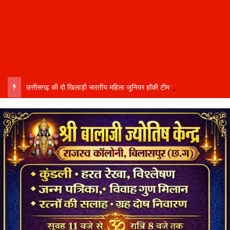
छत्तीसगढ़ की दो खिलाड़ी भारतीय महिला जूनियर हॉकी टीम में…..चीन में होने वाले एशिया कप में दिखाएंगी दम…..राष्ट्रीय टीम में चुनी गईं कांसाबेल की मधु सिदार और बोड़ला की गीता यादव खेलो इंडिया एक्सीलेंस सेंटर…..बिलासपुर में ले रहीं प्रशिक्षण…..उप मुख्यमंत्री अरुण साव ने दोनों खिलाड़ियों को दी बधाई….. वीडियो-कॉल पर बात कर तैयारियों की भी ली जानकारी…..