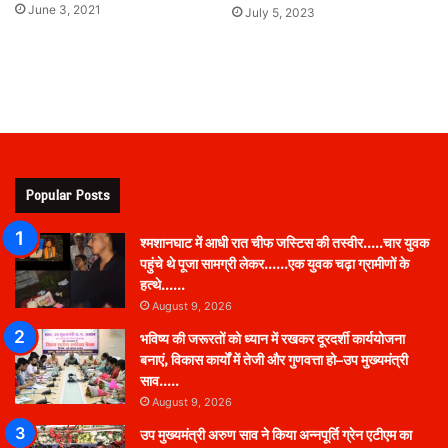
June 3, 2021
July 5, 2023
Popular Posts
श्मशानघाट में आधी रात चीफ जस्टिस की तस्वीर…..चार युवक
पहुंचे थे पूजा सामग्री लेकर……एक युवक चढ़ा ग्रामीणों के
हत्थे……
August 9, 2026
भविष्य की जरूरतों को ध्यान में रखकर दूरदर्शी कार्ययोजना
बनाएं, विकास कार्यों में तेजी और गुणवत्ता हो–उप मुख्यमंत्री
साव…..
August 9, 2026
उप मुख्यमंत्री अरुण साव ने किया अन्नपूर्ति ग्रेन एटीएम का