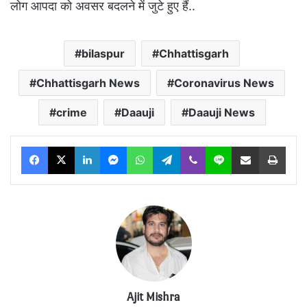
लोग आपदा को अवसर बदलने में जुटे हुए हैं..
bilaspur
Chhattisgarh
Chhattisgarh News
Coronavirus News
crime
Daauji
Daauji News
Facebook
X
LinkedIn
Messenger
WhatsApp
Telegram
Viber
Line
Share via Email
Print
Ajit Mishra