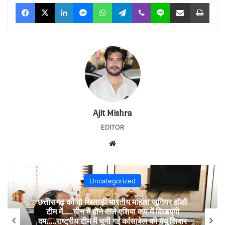
Facebook
X
LinkedIn
Messenger
WhatsApp
Telegram
Viber
Line
Share via Email
Print
Ajit Mishra
EDITOR
Website
Uncategorized