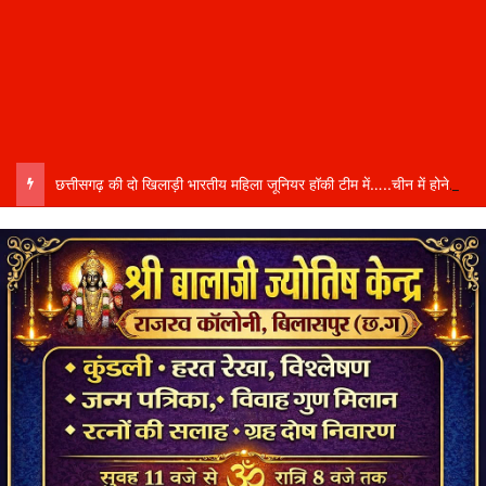
छत्तीसगढ़ की दो खिलाड़ी भारतीय महिला जूनियर हॉकी टीम में…..चीन में होने वाले एशिया कप में दिखाएंगी दम…..राष्ट्रीय टीम में चुनी गईं कांसाबेल की मधु सिदार और बोड़ला की गीता यादव खेलो इंडिया एक्सीलेंस सेंटर…..बिलासपुर में ले रहीं प्रशिक्षण…..उप मुख्यमंत्री अरुण साव ने दोनों खिलाड़ियों को दी बधाई….. वीडियो-कॉल पर बात कर तैयारियों की भी ली जानकारी…..