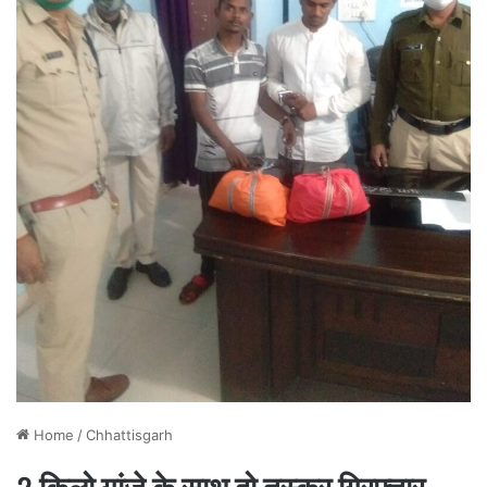
Home
/
Chhattisgarh