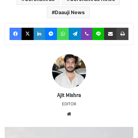
Daauji News
Facebook
X
LinkedIn
Messenger
WhatsApp
Telegram
Viber
Line
Share via Email
Print
Ajit Mishra
EDITOR
Website