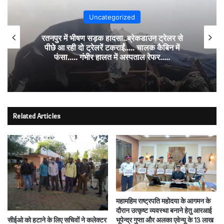
Uncategorized
रतनपुर में भीषण सड़क हादसा..ब्रेकडाउन ट्रेलर से
पीछे आ रही दो ट्रेलरें टकराईं….. चालक कैबिन में
फंसा….. गंभीर हालत में अस्पताल रेफर…..
Related Articles
महामहिम राष्ट्रपति महोदया के आगमन के
दौरान उत्कृष्ट व्यवस्था बनाने हेतु आरआई
सीईओ को हटाने के लिए सचिवों ने कलेक्टर
भूपेन्द्र गुप्ता और अलका एवेन्यू के 13 लाख