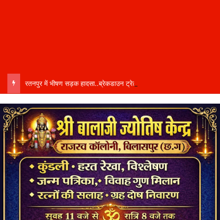
रतनपुर में भीषण सड़क हादसा..ब्रेकडाउन ट्रेलर से पीछे आ रही दो ट्रेलरें टकराईं….. चालक कैबिन में फंसा….. गंभीर हालत में अस्पताल रेफर…..