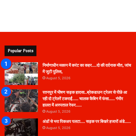
Popular Posts
निर्माणाधीन मकान में करंट का कहर….दो की दर्दनाक मौत, जांच
में जुटी पुलिस,
August 5, 2026
रतनपुर में भीषण सड़क हादसा..ब्रेकडाउन ट्रेलर से पीछे आ
रही दो ट्रेलरें टकराईं….. चालक कैबिन में फंसा….. गंभीर
हालत में अस्पताल रेफर…..
August 5, 2026
अंडों से भरा पिकअप पलटा…. सड़क पर बिखरे हजारों अंडे…..
August 5, 2026