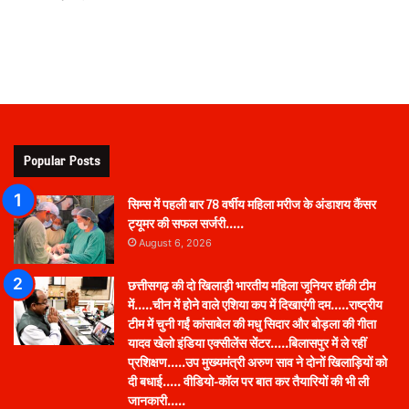
Popular Posts
सिम्स में पहली बार 78 वर्षीय महिला मरीज के अंडाशय कैंसर
ट्यूमर की सफल सर्जरी…..
August 6, 2026
छत्तीसगढ़ की दो खिलाड़ी भारतीय महिला जूनियर हॉकी टीम
में…..चीन में होने वाले एशिया कप में दिखाएंगी दम…..राष्ट्रीय
टीम में चुनी गईं कांसाबेल की मधु सिदार और बोड़ला की गीता
यादव खेलो इंडिया एक्सीलेंस सेंटर…..बिलासपुर में ले रहीं
प्रशिक्षण…..उप मुख्यमंत्री अरुण साव ने दोनों खिलाड़ियों को
दी बधाई….. वीडियो-कॉल पर बात कर तैयारियों की भी ली
जानकारी…..