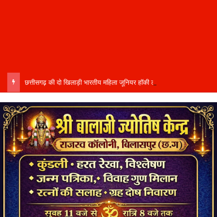
छत्तीसगढ़ की दो खिलाड़ी भारतीय महिला जूनियर हॉकी टीम में…..चीन में होने वाले एशिया कप में दिखाएंगी दम…..राष्ट्रीय टीम में चुनी गईं कांसाबेल की मधु सिदार और बोड़ला की गीता यादव खेलो इंडिया एक्सीलेंस सेंटर…..बिलासपुर में ले रहीं प्रशिक्षण…..उप मुख्यमंत्री अरुण साव ने दोनों खिलाड़ियों को दी बधाई….. वीडियो-कॉल पर बात कर तैयारियों की भी ली जानकारी…..