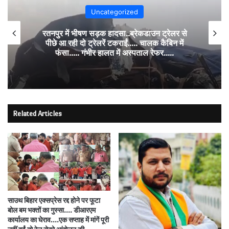
Uncategorized
रतनपुर में भीषण सड़क हादसा..ब्रेकडाउन ट्रेलर से
पीछे आ रही दो ट्रेलरें टकराईं….. चालक कैबिन में
फंसा….. गंभीर हालत में अस्पताल रेफर…..
Related Articles
साउथ बिहार एक्सप्रेस रद्द होने पर फूटा
बोल बम भक्तों का गुस्सा…. डीआरएम
कार्यालय का घेराव….एक सप्ताह में मांगें पूरी