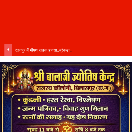
रतनपुर में भीषण सड़क हादसा..ब्रेकडाउन ट्रेलर से पीछे आ रही दो ट्रेलरें टकराईं….. चालक कैबिन में फंसा….. गंभीर हालत में अस्पताल रेफर…..