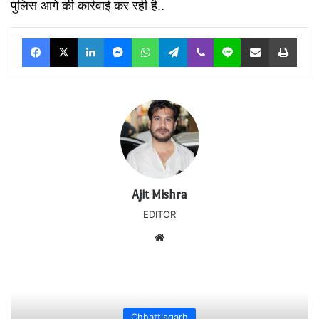
पुलिस आगे की कार्रवाई कर रही है..
Facebook
X
LinkedIn
Messenger
WhatsApp
Telegram
Viber
Line
Share via Email
Print
Ajit Mishra
EDITOR
Website
Chhattisgarh