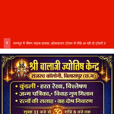
रतनपुर में भीषण सड़क हादसा..ब्रेकडाउन ट्रेलर से पीछे आ रही दो ट्रेलरें टकराईं….. चालक कैबिन में फंसा….. गंभीर हालत में अस्पताल रेफर…..