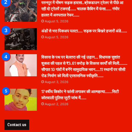
रतनपुर में भीषण सड़क हादसा..ब्रेकडाउन ट्रेलर से पीछे आ
रही दो ट्रेलरें टकराईं….. चालक कैबिन में फंसा….. गंभीर
हालत में अस्पताल रेफर…..
August 5, 2026
अंडों से भरा पिकअप पलटा…. सड़क पर बिखरे हजारों अंडे…..
August 5, 2026
विकास के पथ पर बेलतरा की नई उड़ान… विधायक सुशांत
शुक्ला की पहल से ₹3.61 करोड़ के विकास कार्यों की मिली…….
सौगात 10 गांवों में बनेंगे सामुदायिक भवन….11 स्थानों पर सीसी
रोड निर्माण को मिली प्रशासनिक स्वीकृति…..
August 3, 2026
17 वर्षीय किशोर ने फांसी लगाकर की आत्महत्या……सिटी
कोतवाली पुलिस जुटी जांच में…..
August 2, 2026
Contact us