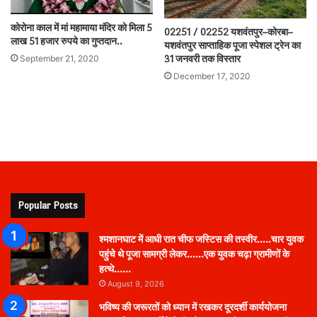
कोरोना काल में मां महामाया मंदिर को मिला 5
02251 / 02252 यशवंतपुर–कोरबा–
लाख 51 हजार रुपये का गुप्तदान..
यशवंतपुर साप्ताहिक पूजा स्पेशल ट्रेन का
September 21, 2020
31 जनवरी तक विस्तार
December 17, 2020
Popular Posts
श्मशानघाट में आधी रात चीफ जस्टिस की तस्वीर…..चार युवक
पहुंचे थे पूजा सामग्री लेकर……एक युवक चढ़ा ग्रामीणों के
हत्थे……
August 9, 2026
भविष्य की जरूरतों को ध्यान में रखकर दूरदर्शी कार्ययोजना