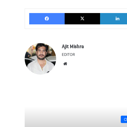
Facebook
X
Ajit Mishra
EDITOR
Website
C