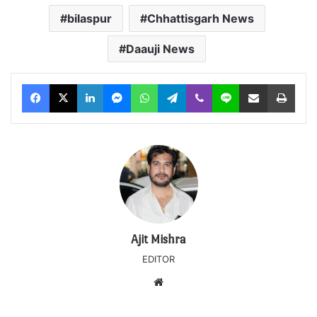
bilaspur
Chhattisgarh News
Daauji News
Facebook
X
LinkedIn
Messenger
WhatsApp
Telegram
Viber
Line
Share via Email
Print
Ajit Mishra
EDITOR
Website