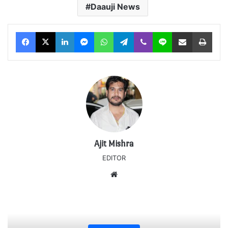
Daauji News
Facebook
X
LinkedIn
Messenger
WhatsApp
Telegram
Viber
Line
Share via Email
Print
Ajit Mishra
EDITOR
Website