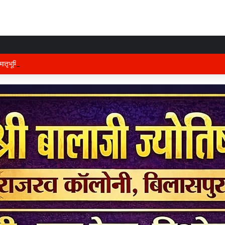
तृभूमि की रक्षा में तैनात वीर फौजी भाइयों हेतु “सिपाही रक्षा सूत्र संग्रहण” कार्यक्रम हुआ सं