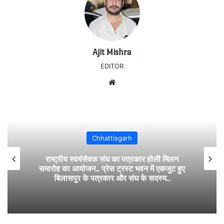
Ajit Mishra
EDITOR
Website
Chhattisgarh
राष्ट्रीय स्वयंसेवक संघ का पत्रकार होली मिलन
समारोह का आयोजन.. प्रेस ट्रस्ट भवन में एकजुट हुए
बिलासपुर के पत्रकार और संघ के सदस्य..