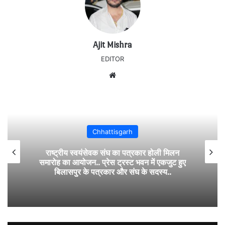
Ajit Mishra
EDITOR
Website
Chhattisgarh
राष्ट्रीय स्वयंसेवक संघ का पत्रकार होली मिलन
समारोह का आयोजन.. प्रेस ट्रस्ट भवन में एकजुट हुए
बिलासपुर के पत्रकार और संघ के सदस्य..