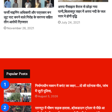
अरपा भैंसाझार बैराज से छोड़ा गया
पानी,बिलासपुर शहर में अरपा नदी के जल
फर्जी माइनिंग अधिकारी और पत्रकार बन
स्तर मे होगी वृद्धि
लूट पाट करने वाले गिरोह के सरगना सहित
तीन आरोपी ग्रिफ्तार
July 24, 2021
November 26, 2021
Popular Posts
निर्माणाधीन मकान में करंट का कहर….दो की दर्दनाक मौत, जांच
में जुटी पुलिस,
August 5, 2026
रतनपुर में भीषण सड़क हादसा..ब्रेकडाउन ट्रेलर से पीछे आ