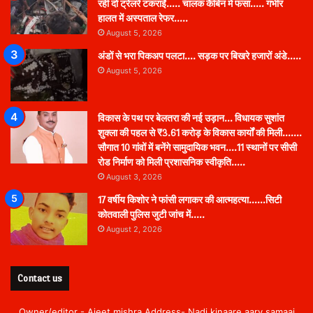
रही दो ट्रेलरें टकराईं….. चालक कैबिन में फंसा….. गंभीर
हालत में अस्पताल रेफर…..
August 5, 2026
अंडों से भरा पिकअप पलटा…. सड़क पर बिखरे हजारों अंडे…..
August 5, 2026
विकास के पथ पर बेलतरा की नई उड़ान… विधायक सुशांत
शुक्ला की पहल से ₹3.61 करोड़ के विकास कार्यों की मिली…….
सौगात 10 गांवों में बनेंगे सामुदायिक भवन….11 स्थानों पर सीसी
रोड निर्माण को मिली प्रशासनिक स्वीकृति…..
August 3, 2026
17 वर्षीय किशोर ने फांसी लगाकर की आत्महत्या……सिटी
कोतवाली पुलिस जुटी जांच में…..
August 2, 2026
Contact us
Owner/editor - Ajeet mishra Address- Nadi kinaare aary samaaj