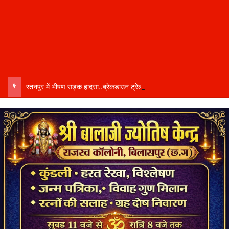
रतनपुर में भीषण सड़क हादसा..ब्रेकडाउन ट्रेलर से पीछे आ रही दो ट्रेलरें टकराईं….. चालक कैबिन में फंसा….. गंभीर हालत में अस्पताल रेफर…..