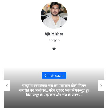
Ajit Mishra
EDITOR
Website
Chhattisgarh
राष्ट्रीय स्वयंसेवक संघ का पत्रकार होली मिलन
समारोह का आयोजन.. प्रेस ट्रस्ट भवन में एकजुट हुए
बिलासपुर के पत्रकार और संघ के सदस्य..