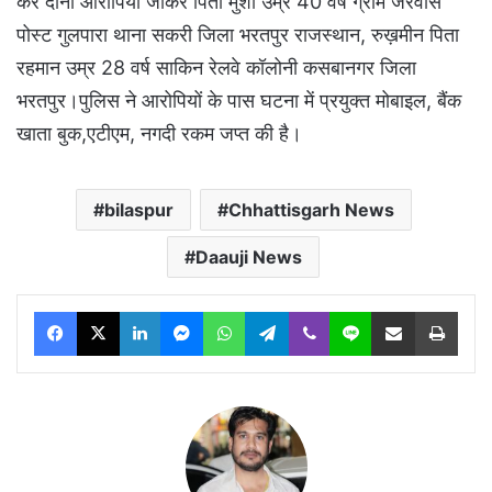
कर दोनों आरोपियों जाकर पिता मुंशी उम्र 40 वर्ष ग्राम जरवास
पोस्ट गुलपारा थाना सकरी जिला भरतपुर राजस्थान, रुख़मीन पिता
रहमान उम्र 28 वर्ष साकिन रेलवे कॉलोनी कसबानगर जिला
भरतपुर।पुलिस ने आरोपियों के पास घटना में प्रयुक्त मोबाइल, बैंक
खाता बुक,एटीएम, नगदी रकम जप्त की है।
bilaspur
Chhattisgarh News
Daauji News
Facebook
X
LinkedIn
Messenger
WhatsApp
Telegram
Viber
Line
Share via Email
Print