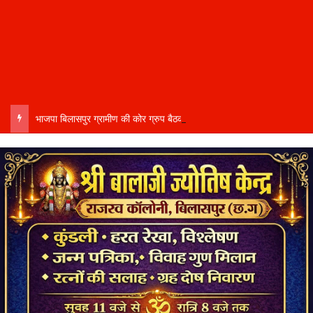
भाजपा बिलासपुर ग्रामीण की कोर ग्रुप बैठक में संगठनात्मक कार्यों की समीक्षा समरसता संकल्प अभियान…..हर घर तिरंगा यात्रा एवं आगामी कार्यक्रमों की तैयारियों पर हुई विस्तृत चर्चा……