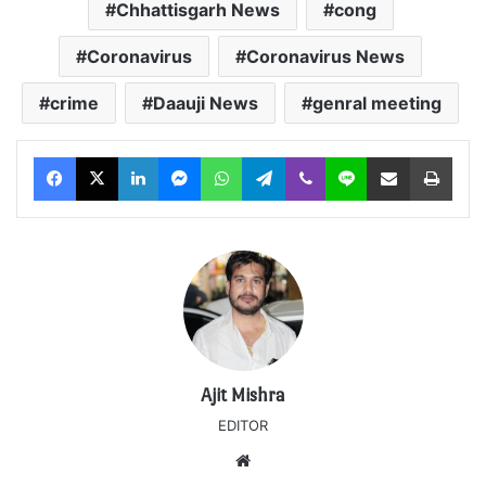
Chhattisgarh News
cong
Coronavirus
Coronavirus News
crime
Daauji News
genral meeting
Facebook
X
LinkedIn
Messenger
WhatsApp
Telegram
Viber
Line
Share via Email
Print
Ajit Mishra
EDITOR
Website