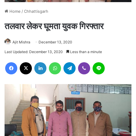
Home
/
Chhattisgarh
तलवार लेकर घूमता युवक गिरफ्तार
Ajit Mishra
December 13, 2020
Last Updated: December 13, 2020
Less than a minute
Facebook
X
LinkedIn
WhatsApp
Telegram
Viber
Line