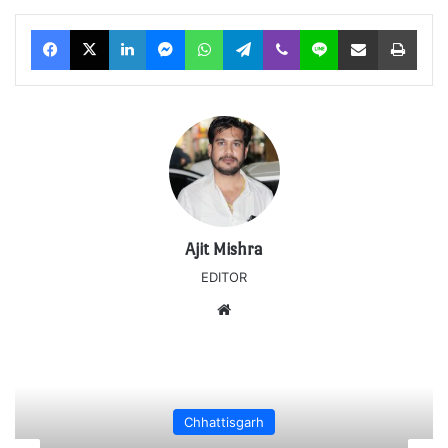
Facebook
X
LinkedIn
Messenger
WhatsApp
Telegram
Viber
Line
Share via Email
Print
Ajit Mishra
EDITOR
Website
Chhattisgarh