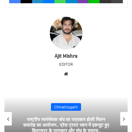
Ajit Mishra
EDITOR
Website
Chhattisgarh
राष्ट्रीय स्वयंसेवक संघ का पत्रकार होली मिलन
समारोह का आयोजन.. प्रेस ट्रस्ट भवन में एकजुट हुए
बिलासपुर के पत्रकार और संघ के सदस्य..