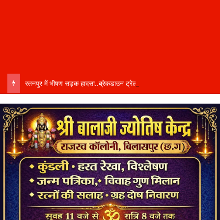
रतनपुर में भीषण सड़क हादसा..ब्रेकडाउन ट्रेलर से पीछे आ रही दो ट्रेलरें टकराईं….. चालक कैबिन में फंसा….. गंभीर हालत में अस्पताल रेफर…..