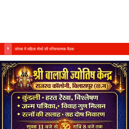
कोरबा में महिला मोर्चा की परिचयात्मक बैठक और हरेली-तीज उत्सव…..फुलेश्वरी पैकरा ने लिया संगठनात्मक गतिविधियों का जायजा……