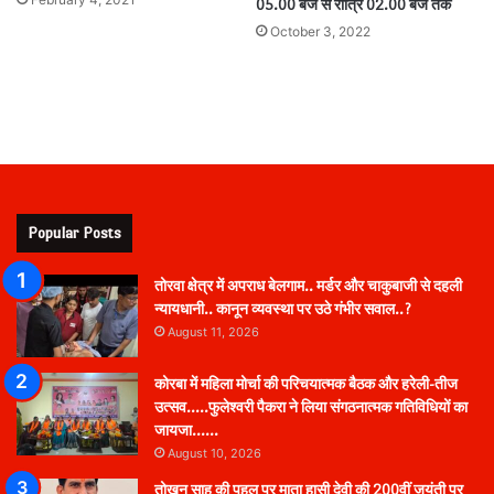
05.00 बजे से रात्रि 02.00 बजे तक
October 3, 2022
Popular Posts
तोरवा क्षेत्र में अपराध बेलगाम.. मर्डर और चाकुबाजी से दहली
न्यायधानी.. कानून व्यवस्था पर उठे गंभीर सवाल..?
August 11, 2026
कोरबा में महिला मोर्चा की परिचयात्मक बैठक और हरेली-तीज
उत्सव…..फुलेश्वरी पैकरा ने लिया संगठनात्मक गतिविधियों का
जायजा……
August 10, 2026
तोखन साहू की पहल पर माता हासी देवी की 200वीं जयंती पर