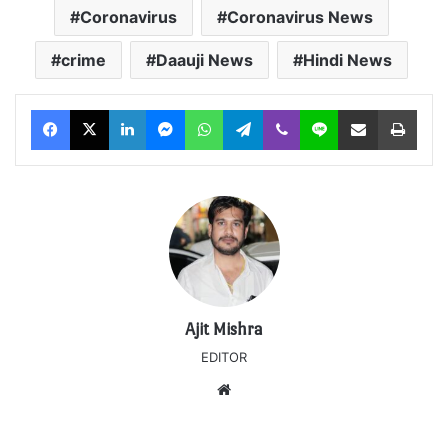
Coronavirus
Coronavirus News
crime
Daauji News
Hindi News
Facebook
X
LinkedIn
Messenger
WhatsApp
Telegram
Viber
Line
Share via Email
Print
Ajit Mishra
EDITOR
Website