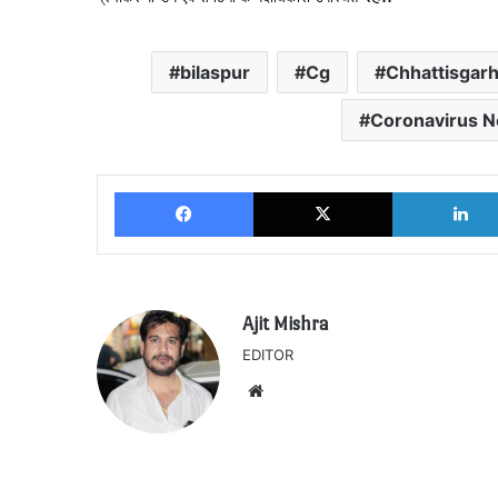
bilaspur
Cg
Chhattisgar
Coronavirus 
Facebook
X
Ajit Mishra
EDITOR
Website