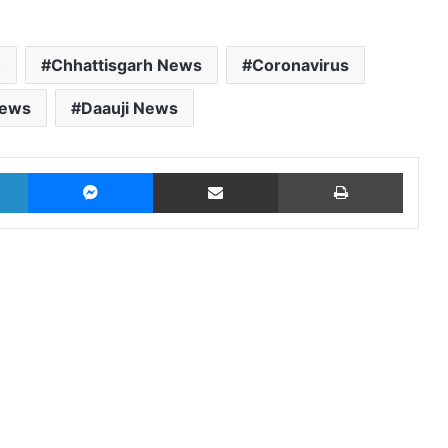
h
Chhattisgarh News
Coronavirus
News
Daauji News
LinkedIn
Messenger
Share via Email
Print