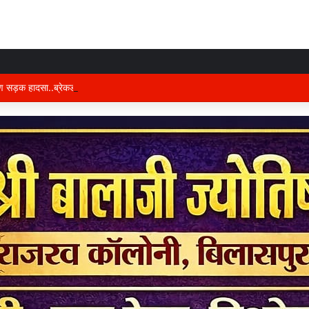
षण सड़क हादसा..ब्रेकडाउन ट्रेलर से पीछे आ रही दो ट्रेलरें टकराईं….. चालक कैबिन में फंस