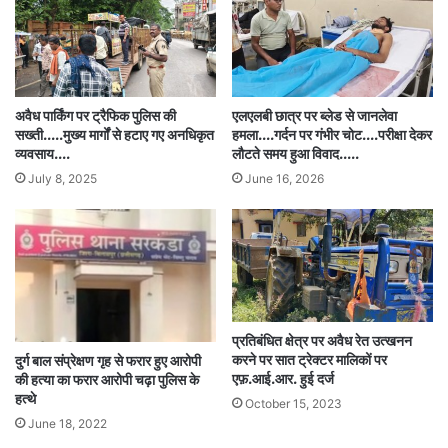
अवैध पार्किंग पर ट्रैफिक पुलिस की
एलएलबी छात्र पर ब्लेड से जानलेवा
सख्ती…..मुख्य मार्गों से हटाए गए अनधिकृत
हमला….गर्दन पर गंभीर चोट….परीक्षा देकर
व्यवसाय….
लौटते समय हुआ विवाद…..
July 8, 2025
June 16, 2026
प्रतिबंधित क्षेत्र पर अवैध रेत उत्खनन
करने पर सात ट्रेक्टर मालिकों पर
दुर्ग बाल संप्रेक्षण गृह से फरार हुए आरोपी
एफ़.आई.आर. हुई दर्ज
की हत्या का फरार आरोपी चढ़ा पुलिस के
हत्थे
October 15, 2023
June 18, 2022