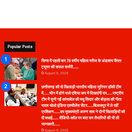
Popular Posts
सिम्स में पहली बार 78 वर्षीय महिला मरीज के अंडाशय कैंसर
ट्यूमर की सफल सर्जरी…..
August 6, 2026
छत्तीसगढ़ की दो खिलाड़ी भारतीय महिला जूनियर हॉकी टीम
में…..चीन में होने वाले एशिया कप में दिखाएंगी दम…..राष्ट्रीय
टीम में चुनी गईं कांसाबेल की मधु सिदार और बोड़ला की गीता
यादव खेलो इंडिया एक्सीलेंस सेंटर…..बिलासपुर में ले रहीं
प्रशिक्षण…..उप मुख्यमंत्री अरुण साव ने दोनों खिलाड़ियों को
दी बधाई….. वीडियो-कॉल पर बात कर तैयारियों की भी ली
जानकारी…..
August 6, 2026