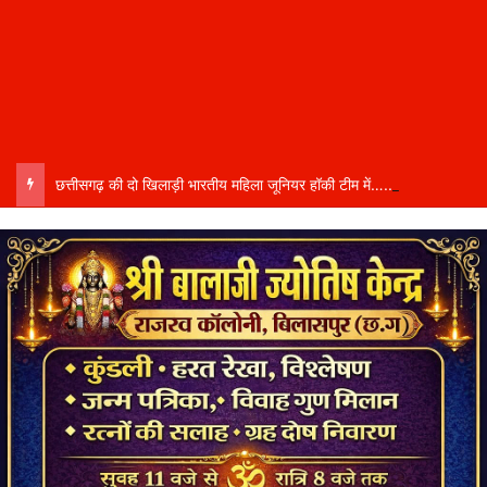
छत्तीसगढ़ की दो खिलाड़ी भारतीय महिला जूनियर हॉकी टीम में…..चीन में होने वाले एशिया कप में दिखाएंगी दम…..राष्ट्रीय टीम में चुनी गईं कांसाबेल की मधु सिदार और बोड़ला की गीता यादव खेलो इंडिया एक्सीलेंस सेंटर…..बिलासपुर में ले रहीं प्रशिक्षण…..उप मुख्यमंत्री अरुण साव ने दोनों खिलाड़ियों को दी बधाई….. वीडियो-कॉल पर बात कर तैयारियों की भी ली जानकारी…..