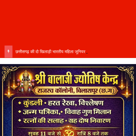
छत्तीसगढ़ की दो खिलाड़ी भारतीय महिला जूनियर हॉकी टीम में…..चीन में होने वाले एशिया कप में दिखाएंगी दम…..राष्ट्रीय टीम में चुनी गईं कांसाबेल की मधु सिदार और बोड़ला की गीता यादव खेलो इंडिया एक्सीलेंस सेंटर…..बिलासपुर में ले रहीं प्रशिक्षण…..उप मुख्यमंत्री अरुण साव ने दोनों खिलाड़ियों को दी बधाई….. वीडियो-कॉल पर बात कर तैयारियों की भी ली जानकारी…..