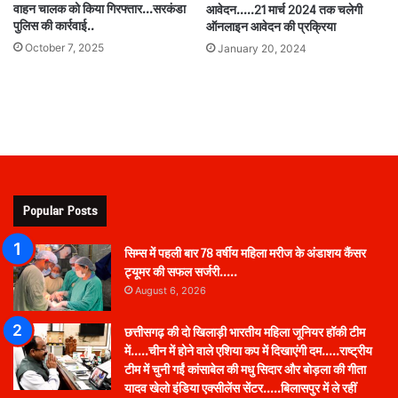
वाहन चालक को किया गिरफ्तार…सरकंडा
आवेदन.….21 मार्च 2024 तक चलेगी
पुलिस की कार्रवाई..
ऑनलाइन आवेदन की प्रक्रिया
October 7, 2025
January 20, 2024
Popular Posts
सिम्स में पहली बार 78 वर्षीय महिला मरीज के अंडाशय कैंसर
ट्यूमर की सफल सर्जरी…..
August 6, 2026
छत्तीसगढ़ की दो खिलाड़ी भारतीय महिला जूनियर हॉकी टीम
में…..चीन में होने वाले एशिया कप में दिखाएंगी दम…..राष्ट्रीय
टीम में चुनी गईं कांसाबेल की मधु सिदार और बोड़ला की गीता
यादव खेलो इंडिया एक्सीलेंस सेंटर…..बिलासपुर में ले रहीं