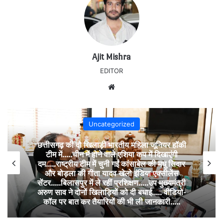
Ajit Mishra
EDITOR
Website
Uncategorized
छत्तीसगढ़ की दो खिलाड़ी भारतीय महिला जूनियर हॉकी
टीम में…..चीन में होने वाले एशिया कप में दिखाएंगी
दम…..राष्ट्रीय टीम में चुनी गईं कांसाबेल की मधु सिदार
और बोड़ला की गीता यादव खेलो इंडिया एक्सीलेंस
सेंटर…..बिलासपुर में ले रहीं प्रशिक्षण…..उप मुख्यमंत्री
अरुण साव ने दोनों खिलाड़ियों को दी बधाई….. वीडियो-
कॉल पर बात कर तैयारियों की भी ली जानकारी…..