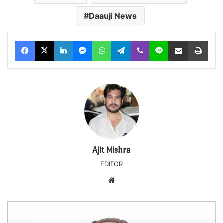
Daauji News
Facebook
X
LinkedIn
Messenger
WhatsApp
Telegram
Viber
Line
Share via Email
Print
Ajit Mishra
EDITOR
Website