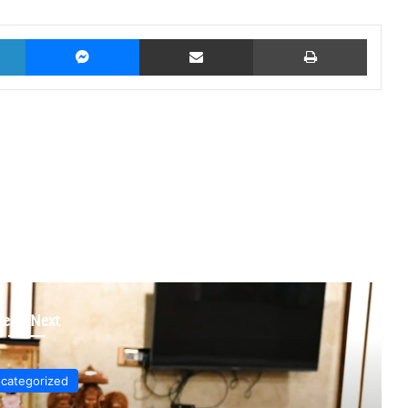
LinkedIn
Messenger
Share via Email
Print
Read Next
categorized