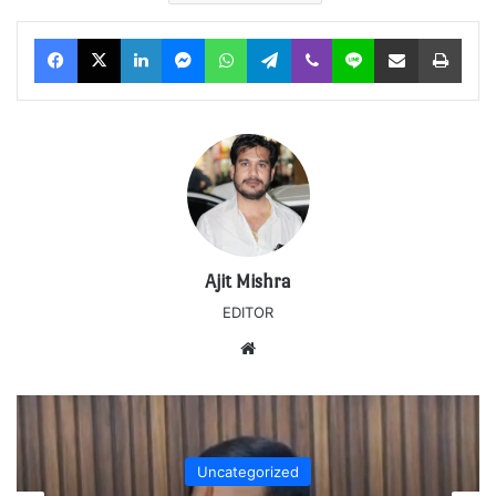
Facebook
X
LinkedIn
Messenger
WhatsApp
Telegram
Viber
Line
Share via Email
Print
Ajit Mishra
EDITOR
Website
Uncategorized