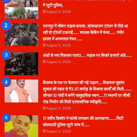
में जुटी पुलिस,
August 5, 2026
रतनपुर में भीषण सड़क हादसा..ब्रेकडाउन ट्रेलर से पीछे आ
रही दो ट्रेलरें टकराईं….. चालक कैबिन में फंसा….. गंभीर
हालत में अस्पताल रेफर…..
August 5, 2026
अंडों से भरा पिकअप पलटा…. सड़क पर बिखरे हजारों अंडे…..
August 5, 2026
विकास के पथ पर बेलतरा की नई उड़ान… विधायक सुशांत
शुक्ला की पहल से ₹3.61 करोड़ के विकास कार्यों की मिली…….
सौगात 10 गांवों में बनेंगे सामुदायिक भवन….11 स्थानों पर सीसी
रोड निर्माण को मिली प्रशासनिक स्वीकृति…..
August 3, 2026
17 वर्षीय किशोर ने फांसी लगाकर की आत्महत्या……सिटी
कोतवाली पुलिस जुटी जांच में…..
August 2, 2026