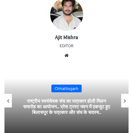
Ajit Mishra
EDITOR
Website
Chhattisgarh
राष्ट्रीय स्वयंसेवक संघ का पत्रकार होली मिलन
समारोह का आयोजन.. प्रेस ट्रस्ट भवन में एकजुट हुए
बिलासपुर के पत्रकार और संघ के सदस्य..