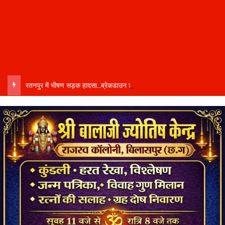
रतनपुर में भीषण सड़क हादसा..ब्रेकडाउन ट्रेलर से पीछे आ रही दो ट्रेलरें टकराईं….. चालक कैबिन में फंसा….. गंभीर हालत में अस्पताल रेफर…..