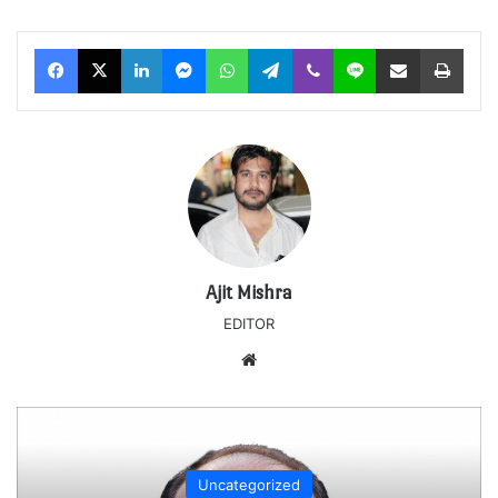
Facebook
X
LinkedIn
Messenger
WhatsApp
Telegram
Viber
Line
Share via Email
Print
Ajit Mishra
EDITOR
Website
Uncategorized