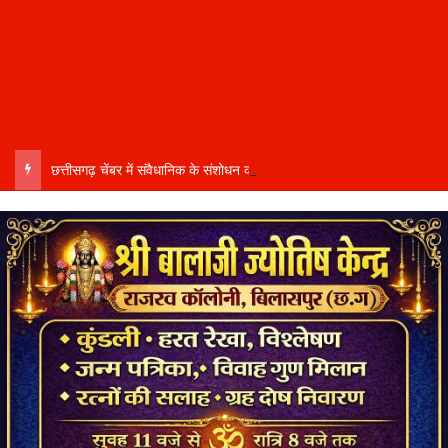
छत्तीसगढ़ चेंबर में संवैधानिक के संशोधन को लेकर घमासान…. संभागीय अध्यक्ष कमल सोनी ने दिया इस्तीफा….बोले- संतुलित नेतृत्व और समान प्रतिनिधित्व की मांग की अनदेखी से आहत…..