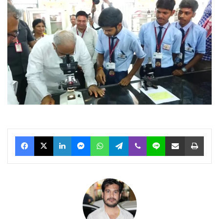
Facebook
X
LinkedIn
Messenger
WhatsApp
Telegram
Viber
Line
Share via Email
Print