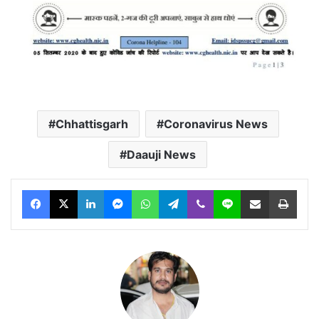
Chhattisgarh
Coronavirus News
Daauji News
Facebook
X
LinkedIn
Messenger
WhatsApp
Telegram
Viber
Line
Share via Email
Print