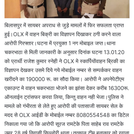
बिलासपुर में सायबर अपराध से जुड़े मामलों में फिर सफलता प्राप्त
हुई।OLX में वाहन बिक्री का विज्ञापन दिखाकर ठगी करने वाला
आरोपी गिरफ्तार।घटना में प्रयुक्त 1 नग मोबाइल जप्त।थाना
चकरभाठा से मिली जानकारी के अनुसार दिनांक घटना 13.01.20
को प्रार्थी राजेश कुमार स्नेही ने OLX मे स्कार्पियोंवाहन ब्रिकी का
विज्ञापन देखकर उसमे दिये गये मोबाईल नम्बर से सम्पर्ककर वाहन
खरीदने का 190000 रू. का सौदा किया। आरोपी ने अपनेपेटीएम
एकाउन्ट मे वाहन चकरभाठा भोजने का झांसा देकर करीब 16300रू.
ऑनलाईन ट्रांसफर करवा लिया, किन्तु वाहन नही भेजा।पुलिस ने
मामले को गंभीरता से लेते हुए आरोपी की पतासाजी सायबर सेल के
मदद से OLX आईडी के मोबाईल नम्बर 8080554548 का डिटेल
निकाला गया जो कि आरोपी सूरज रामटेके पिता साहेब राव रामटेके
उम्र 28 वर्ष निवासी सिल्लोरी थाना।तत्काल टीम बनाकार को रवाना