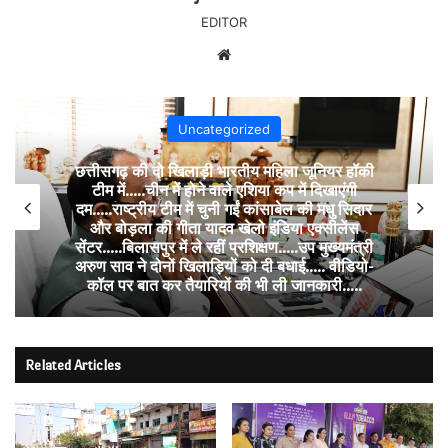
EDITOR
Website
Uncategorized
छत्तीसगढ़ की दो खिलाड़ी भारतीय महिला जूनियर हॉकी
टीम में…..चीन में होने वाले एशिया कप में दिखाएंगी
दम…..राष्ट्रीय टीम में चुनी गईं कांसाबेल की मधु सिदार
और बोड़ला की गीता यादव खेलो इंडिया एक्सीलेंस
सेंटर…..बिलासपुर में ले रहीं प्रशिक्षण…..उप मुख्यमंत्री
अरुण साव ने दोनों खिलाड़ियों को दी बधाई….. वीडियो-
कॉल पर बात कर तैयारियों की भी ली जानकारी…..
Related Articles