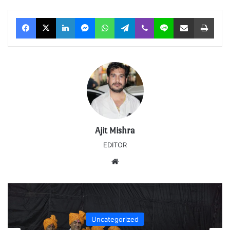
Facebook
X
LinkedIn
Messenger
WhatsApp
Telegram
Viber
Line
Share via Email
Print
Ajit Mishra
EDITOR
Website
Uncategorized