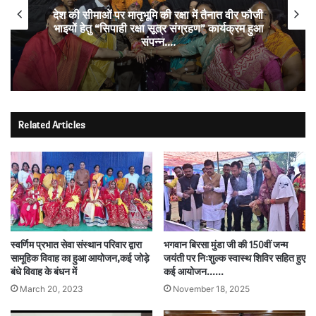
देश की सीमाओं पर मातृभूमि की रक्षा में तैनात वीर फौजी
भाइयों हेतु “सिपाही रक्षा सूत्र संग्रहण” कार्यक्रम हुआ
संपन्न….
Related Articles
स्वर्णिम प्रभात सेवा संस्थान परिवार द्वारा
भगवान बिरसा मुंडा जी की 150वीं जन्म
सामूहिक विवाह का हुआ आयोजन,कई जोड़े
जयंती पर निःशुल्क स्वास्थ शिविर सहित हुए
बंधे विवाह के बंधन में
कई आयोजन……
March 20, 2023
November 18, 2025