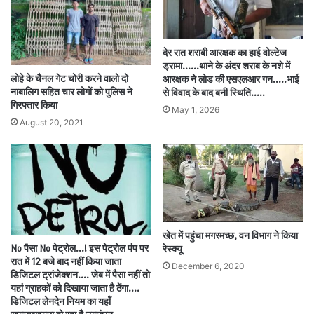
देर रात शराबी आरक्षक का हाई वोल्टेज
ड्रामा……थाने के अंदर शराब के नशे में
लोहे के चैनल गेट चोरी करने वालो दो
आरक्षक ने लोड की एसएलआर गन…..भाई
नाबालिग सहित चार लोगों को पुलिस ने
से विवाद के बाद बनी स्थिति…..
गिरफ्तार किया
May 1, 2026
August 20, 2021
खेत में पहुंचा मगरमच्छ, वन विभाग ने किया
No पैसा No पेट्रोल…! इस पेट्रोल पंप पर
रेस्क्यू
रात में 12 बजे बाद नहीं किया जाता
December 6, 2020
डिजिटल ट्रांजेक्शन.… जेब में पैसा नहीं तो
यहां ग्राहकों को दिखाया जाता है ठेंगा….
डिजिटल लेनदेन नियम का यहाँ