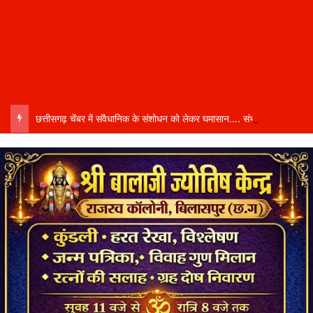
छत्तीसगढ़ चेंबर में संवैधानिक के संशोधन को लेकर घमासान…. संभागीय अध्यक्ष कमल सोनी ने दिया इस्तीफा….बोले- संतुलित नेतृत्व और समान प्रतिनिधित्व की मांग की अनदेखी से आहत…..