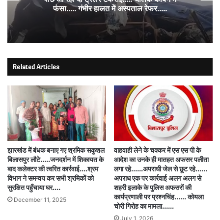
फंसा….. गंभीर हालत में अस्पताल रेफर…..
Related Articles
झारखंड में बंधक बनाए गए श्रमिक सकुशल
वाहवाही लेने के चक्कर में एस एस पी के
बिलासपुर लौटे…..जनदर्शन में शिकायत के
आदेश का उनके ही मातहत अफसर पलीता
बाद कलेक्टर की त्वरित कार्रवाई….श्रम
लगा रहे……अपराधी जेल से छूट रहे……
विभाग ने समन्वय कर सभी श्रमिकों को
अपराध एक पर कार्रवाई अलग अलग से
सुरक्षित पहुँचाया घर….
शहरी इलाके के पुलिस अफसरों की
कार्यप्रणाली पर प्रश्नचिंह…… कोयला
December 11, 2025
चोरी गिरोह का मामला……
July 1, 2026