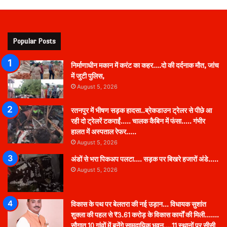
Popular Posts
निर्माणाधीन मकान में करंट का कहर….दो की दर्दनाक मौत, जांच
में जुटी पुलिस,
August 5, 2026
रतनपुर में भीषण सड़क हादसा..ब्रेकडाउन ट्रेलर से पीछे आ
रही दो ट्रेलरें टकराईं….. चालक कैबिन में फंसा….. गंभीर
हालत में अस्पताल रेफर…..
August 5, 2026
अंडों से भरा पिकअप पलटा…. सड़क पर बिखरे हजारों अंडे…..
August 5, 2026
विकास के पथ पर बेलतरा की नई उड़ान… विधायक सुशांत
शुक्ला की पहल से ₹3.61 करोड़ के विकास कार्यों की मिली…….
सौगात 10 गांवों में बनेंगे सामुदायिक भवन….11 स्थानों पर सीसी