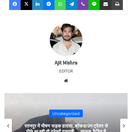
Ajit Mishra
EDITOR
Website
Uncategorized
रतनपुर में भीषण सड़क हादसा..ब्रेकडाउन ट्रेलर से
पीछे आ रही दो ट्रेलरें टकराईं….. चालक कैबिन में