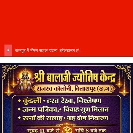
रतनपुर में भीषण सड़क हादसा..ब्रेकडाउन ट्रेलर से पीछे आ रही दो ट्रेलरें टकराईं….. चालक कैबिन में फंसा….. गंभीर हालत में अस्पताल रेफर…..