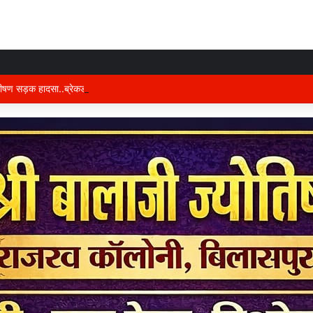
भीषण सड़क हादसा..ब्रेकडाउन ट्रेलर से पीछे आ रही दो ट्रेलरें टकराईं….. चालक कैबिन में फ