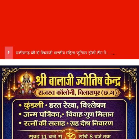
छत्तीसगढ़ की दो खिलाड़ी भारतीय महिला जूनियर हॉकी टीम में…..चीन में होने वाले एशिया कप में दिखाएंगी दम…..राष्ट्रीय टीम में चुनी गईं कांसाबेल की मधु सिदार और बोड़ला की गीता यादव खेलो इंडिया एक्सीलेंस सेंटर…..बिलासपुर में ले रहीं प्रशिक्षण…..उप मुख्यमंत्री अरुण साव ने दोनों खिलाड़ियों को दी बधाई….. वीडियो-कॉल पर बात कर तैयारियों की भी ली जानकारी…..