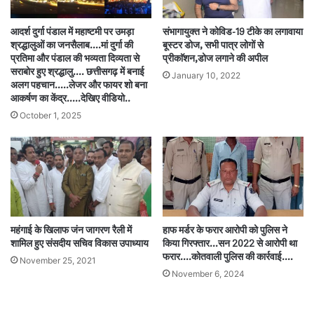
आदर्श दुर्गा पंडाल में महाष्टमी पर उमड़ा
संभागायुक्त ने कोविड-19 टीके का लगावाया
श्रद्धालुओं का जनसैलाब….मां दुर्गा की
बूस्टर डोज, सभी पात्र लोगों से
प्रतिमा और पंडाल की भव्यता दिव्यता से
प्रीकाॅशन,डोज लगाने की अपील
सराबोर हुए श्रद्धालु…. छत्तीसगढ़ में बनाई
January 10, 2022
अलग पहचान…..लेजर और फायर शो बना
आकर्षण का केंद्र…..देखिए वीडियो..
October 1, 2025
महंगाई के खिलाफ जंन जागरण रैली में
हाफ मर्डर के फरार आरोपी को पुलिस ने
शामिल हुए संसदीय सचिव विकास उपाध्याय
किया गिरफ्तार…सन 2022 से आरोपी था
फरार….कोतवाली पुलिस की कार्रवाई….
November 25, 2021
November 6, 2024