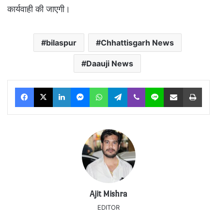
कार्यवाही की जाएगी।
bilaspur
Chhattisgarh News
Daauji News
Facebook
X
LinkedIn
Messenger
WhatsApp
Telegram
Viber
Line
Share via Email
Print
Ajit Mishra
EDITOR