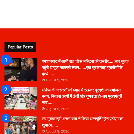
Popular Posts
श्मशानघाट में आधी रात चीफ जस्टिस की तस्वीर…..चार युवक
पहुंचे थे पूजा सामग्री लेकर……एक युवक चढ़ा ग्रामीणों के
हत्थे……
August 9, 2026
भविष्य की जरूरतों को ध्यान में रखकर दूरदर्शी कार्ययोजना
बनाएं, विकास कार्यों में तेजी और गुणवत्ता हो–उप मुख्यमंत्री
साव…..
August 9, 2026
उप मुख्यमंत्री अरुण साव ने किया अन्नपूर्ति ग्रेन एटीएम का
शुभारंभ…..
August 9, 2026